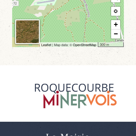
+
−
300 m
Leaflet
| Map data: ©
OpenStreetMap